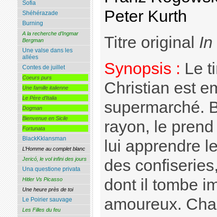
Sofia
Peter Kurth
Shéhérazade
Burning
A la recherche d’Ingmar
Titre original
In
Bergman
Une valse dans les
allées
Synopsis :
Le ti
Contes de juillet
Coeurs purs
Christian est 
Une famille italienne
Le Père d’Italia
supermarché. B
Dogman
Bienvenue en Sicile
rayon, le prend
Fortunata
BlackKklansman
lui apprendre le
L’Homme au complet blanc
Jericó, le vol infini des jours
des confiseries,
Una questione privata
dont il tombe 
Hitler Vs Picasso
Une heure près de toi
amoureux. Cha
Le Poirier sauvage
Les Filles du feu