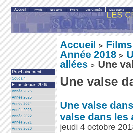
Accueil
Invités
Nos amis
Flyers
Les Cramés
Diaporama
LES C
Accueil
Films
>
Année 2018
U
>
allées
Une val
>
Prochainement
Une valse da
Soudain
Films depuis 2009
Année 2026
Année 2025
Une valse dans 
Année 2024
Année 2023
valse dans les 
Année 2022
Année 2021
jeudi 4 octobre 201
Année 2020