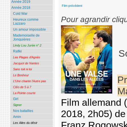
Année 2019
Film précédent
Année 2018
Cold War
Pour agrandir cliq
Heureux comme
Lazzaro
Un amour impossible
Mademoiselle de
Jonquières
Lindy Lou Jurée n° 2
S
Rafiki
Les Plages d’Agnès
Jacquot de Nantes
Sans toit ni loi
Le Bonheur
Pr
L’Une chante l’Autre pas
Cléo de 5 à 7
Ma
La Pointe courte
Girl
Film allemand (
Signer
2018, 2h05) de
Nos batailles
Amin
Franz Rogowski
Les Ailes du désir