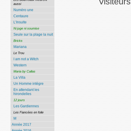
Visiteur
aussi
Numéro une
Centaure
L’Insulte
Ni juge ni soumise
Seule sur la plage la nuit
Bricks
Mariana
Le Trou
I am not a Witch
Western
Maria by Callas
La Villa
Un Homme intègre
En attendant les
hirondelles
12 jours
Les Gardiennes
Les Fiancées en folie
M
Année 2017
Année 2016