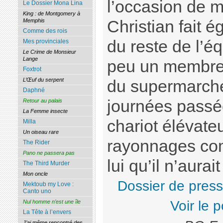
l’occasion de m
Le Dossier Mona Lina
King : de Montgomery à
Christian fait 
Memphis
Comme des rois
du reste de l’é
Mes provinciales
Le Crime de Monsieur
Lange
peu un membre 
Foxtrot
L’Œuf du serpent
du supermarché
Daphné
journées passé
Retour au palais
La Femme insecte
chariot élévateu
Milla
Un oiseau rare
rayonnages com
The Rider
Pano ne passera pas
lui qu’il n’aura
The Third Murder
Mon oncle
Dossier de pres
Mektoub my Love :
Canto uno
Voir le 
Nul homme n’est une île
La Tête à l’envers
J’ai même rencontré des