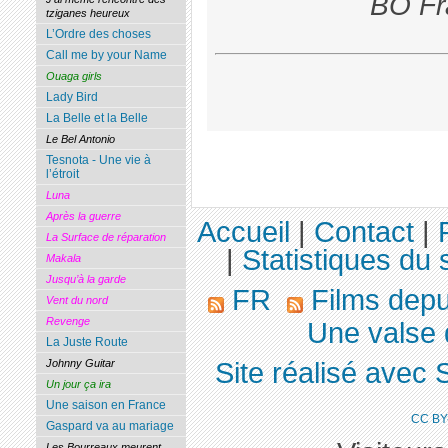
BO Fr
tziganes heureux
L’Ordre des choses
Call me by your Name
Ouaga girls
Lady Bird
La Belle et la Belle
Le Bel Antonio
Tesnota - Une vie à
l’étroit
Luna
Après la guerre
Accueil
|
Contact
|
La Surface de réparation
|
Statistiques du s
Makala
Jusqu’à la garde
FR
Films dep
Vent du nord
Revenge
Une valse d
La Juste Route
Johnny Guitar
Site réalisé avec 
Un jour ça ira
Une saison en France
CC BY
Gaspard va au mariage
Les Bourreaux meurent