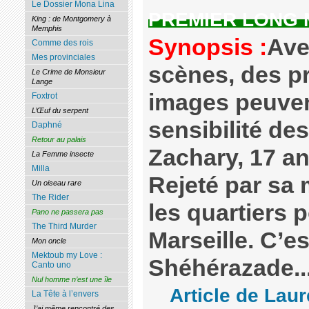
Le Dossier Mona Lina
PREMIER LONG
King : de Montgomery à
Memphis
Synopsis :
Ave
Comme des rois
Mes provinciales
scènes, des p
Le Crime de Monsieur
Lange
images peuven
Foxtrot
L’Œuf du serpent
sensibilité de
Daphné
Retour au palais
Zachary, 17 an
La Femme insecte
Milla
Rejeté par sa m
Un oiseau rare
The Rider
les quartiers 
Pano ne passera pas
The Third Murder
Marseille. C’es
Mon oncle
Mektoub my Love :
Shéhérazade..
Canto uno
Nul homme n’est une île
Article de Lau
La Tête à l’envers
J’ai même rencontré des