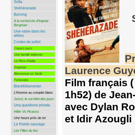
Sofia
Shéhérazade
Burning
A la recherche d’Ingmar
Bergman
Une valse dans les
allées
Contes de juillet
Coeurs purs
Une famille italienne
P
Le Père d’Italia
Laurence Guy
Dogman
Bienvenue en Sicile
Film français 
Fortunata
BlackKklansman
1h52) de Jean
L’Homme au complet blanc
Jericó, le vol infini des jours
avec Dylan Ro
Una questione privata
Hitler Vs Picasso
et Idir Azougli
Une heure près de toi
Le Poirier sauvage
Les Filles du feu