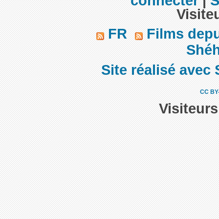
connecter
|
S
Visite
FR
Films dep
Shéh
Site réalisé avec 
CC BY
Visiteur