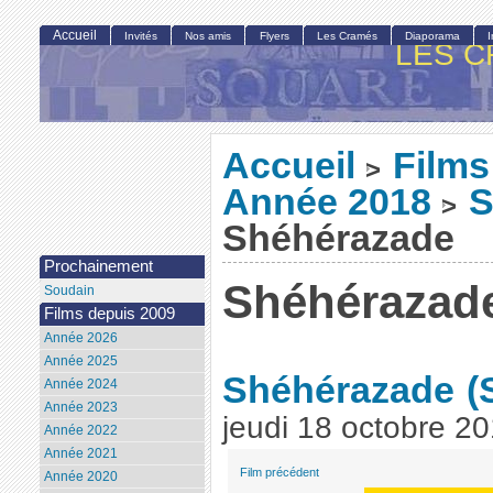
Accueil
Invités
Nos amis
Flyers
Les Cramés
Diaporama
LES C
Accueil
Films
>
Année 2018
S
>
Shéhérazade
Prochainement
Shéhérazad
Soudain
Films depuis 2009
Année 2026
Année 2025
Shéhérazade
(
Année 2024
Année 2023
jeudi 18 octobre 2
Année 2022
Année 2021
Film précédent
Année 2020