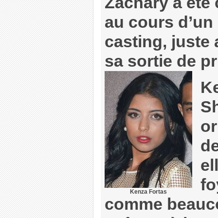
Zachary a été 
au cours d’un
casting, juste
sa sortie de pr
Ke
Sh
or
de
el
fo
Kenza Fortas
comme beaucou