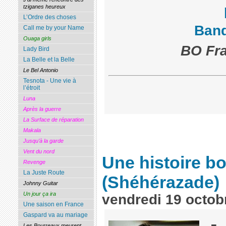
tziganes heureux
L’Ordre des choses
Ban
Call me by your Name
Ouaga girls
BO Fra
Lady Bird
La Belle et la Belle
Le Bel Antonio
Tesnota - Une vie à
l’étroit
Luna
Après la guerre
La Surface de réparation
Makala
Jusqu’à la garde
Vent du nord
Une histoire b
Revenge
La Juste Route
(Shéhérazade)
Johnny Guitar
Un jour ça ira
vendredi 19 octob
Une saison en France
Gaspard va au mariage
Les Bourreaux meurent