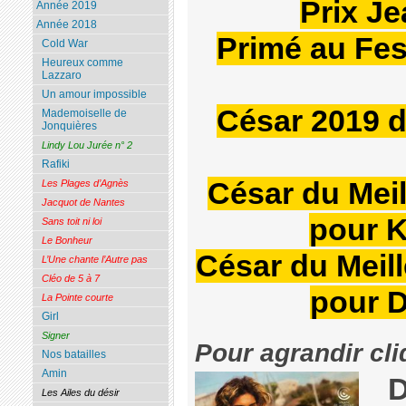
Prix J
Année 2019
Année 2018
Primé au Fes
Cold War
Heureux comme
Lazzaro
Un amour impossible
César 2019 d
Mademoiselle de
Jonquières
Lindy Lou Jurée n° 2
Rafiki
César du Meil
Les Plages d’Agnès
Jacquot de Nantes
pour K
Sans toit ni loi
Le Bonheur
César du Meil
L’Une chante l’Autre pas
Cléo de 5 à 7
pour D
La Pointe courte
Girl
Signer
Pour agrandir cli
Nos batailles
Amin
D
Les Ailes du désir