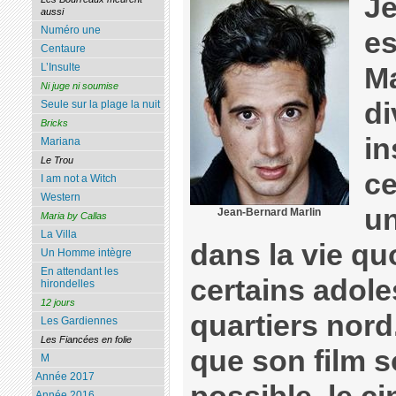
Je
aussi
Numéro une
es
Centaure
L’Insulte
Ma
Ni juge ni soumise
di
Seule sur la plage la nuit
Bricks
in
Mariana
Le Trou
ce
I am not a Witch
Western
un
Jean-Bernard Marlin
Maria by Callas
La Villa
dans la vie qu
Un Homme intègre
En attendant les
certains adol
hirondelles
12 jours
quartiers nord
Les Gardiennes
Les Fiancées en folie
que son film so
M
Année 2017
Année 2016