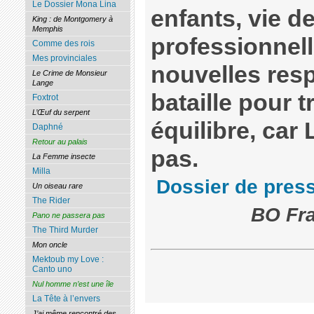
Le Dossier Mona Lina
enfants, vie de
King : de Montgomery à
Memphis
professionnell
Comme des rois
Mes provinciales
nouvelles resp
Le Crime de Monsieur
Lange
bataille pour 
Foxtrot
L’Œuf du serpent
équilibre, car 
Daphné
Retour au palais
pas.
La Femme insecte
Milla
Dossier de pres
Un oiseau rare
The Rider
BO Fra
Pano ne passera pas
The Third Murder
Mon oncle
Mektoub my Love :
Canto uno
Nul homme n’est une île
La Tête à l’envers
J’ai même rencontré des