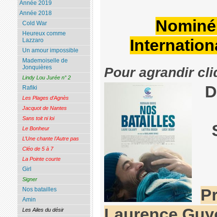
Année 2019
Année 2018
Nominé 
Cold War
Heureux comme
Internation
Lazzaro
Un amour impossible
Mademoiselle de
Jonquières
Pour agrandir cli
Lindy Lou Jurée n° 2
D
Rafiki
Les Plages d’Agnès
Jacquot de Nantes
Sans toit ni loi
Le Bonheur
L’Une chante l’Autre pas
Cléo de 5 à 7
La Pointe courte
Girl
Signer
Nos batailles
P
Amin
Laurence Guy
Les Ailes du désir