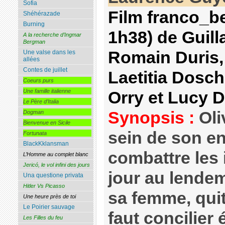
Sofia
Film franco_be
Shéhérazade
Burning
1h38) de Guil
A la recherche d’Ingmar
Bergman
Romain Duris,
Une valse dans les
allées
Contes de juillet
Laetitia Dosch
Coeurs purs
Une famille italienne
Orry et Lucy 
Le Père d’Italia
Synopsis :
Oli
Dogman
Bienvenue en Sicile
sein de son en
Fortunata
BlackKklansman
combattre les 
L’Homme au complet blanc
Jericó, le vol infini des jours
jour au lende
Una questione privata
Hitler Vs Picasso
sa femme, quitt
Une heure près de toi
Le Poirier sauvage
faut concilier
Les Filles du feu