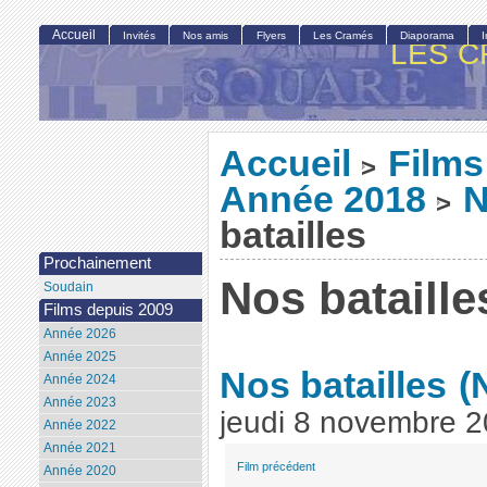
Accueil
Invités
Nos amis
Flyers
Les Cramés
Diaporama
LES C
Accueil
Films
>
Année 2018
N
>
batailles
Prochainement
Nos bataille
Soudain
Films depuis 2009
Année 2026
Année 2025
Nos batailles
(
Année 2024
Année 2023
jeudi 8 novembre 
Année 2022
Année 2021
Film précédent
Année 2020