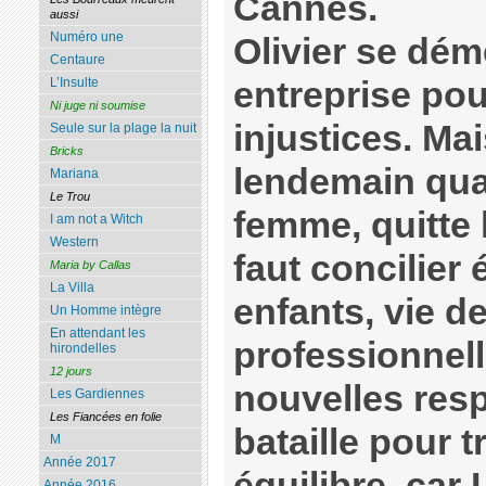
Cannes.
aussi
Numéro une
Olivier se dé
Centaure
entreprise pou
L’Insulte
Ni juge ni soumise
injustices. Ma
Seule sur la plage la nuit
Bricks
lendemain qua
Mariana
Le Trou
femme, quitte l
I am not a Witch
Western
faut concilier
Maria by Callas
La Villa
enfants, vie de
Un Homme intègre
En attendant les
professionnell
hirondelles
12 jours
nouvelles resp
Les Gardiennes
Les Fiancées en folie
bataille pour 
M
Année 2017
équilibre, car 
Année 2016