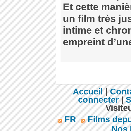
Et cette maniè
un film très ju
intime et chro
empreint d’une
Accueil
|
Cont
connecter
|
S
Visite
FR
Films dep
Nos b