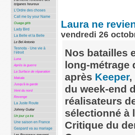
tziganes heureux
L’Ordre des choses
Call me by your Name
Laura ne revie
Ouaga girls
Lady Bird
vendredi 26 octob
La Belle et la Belle
Le Bel Antonio
Tesnota - Une vie à
Nos batailles 
l’étroit
Luna
long-métrage 
Après la guerre
La Surface de réparation
après
Keeper
,
Makala
Jusqu’à la garde
du week-end d
Vent du nord
Revenge
réalisateurs de
La Juste Route
sélectionné à 
Johnny Guitar
Un jour ça ira
Critique du de
Une saison en France
Gaspard va au mariage
Les Bourreaux meurent