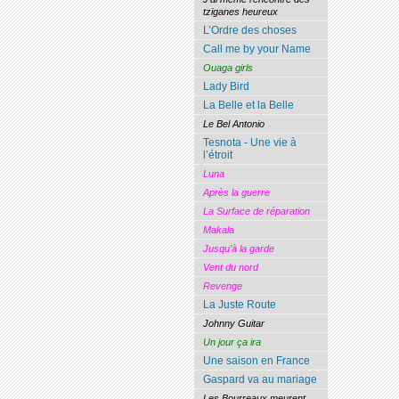
tziganes heureux
L’Ordre des choses
Call me by your Name
Ouaga girls
Lady Bird
La Belle et la Belle
Le Bel Antonio
Tesnota - Une vie à
l’étroit
Luna
Après la guerre
La Surface de réparation
Makala
Jusqu’à la garde
Vent du nord
Revenge
La Juste Route
Johnny Guitar
Un jour ça ira
Une saison en France
Gaspard va au mariage
Les Bourreaux meurent