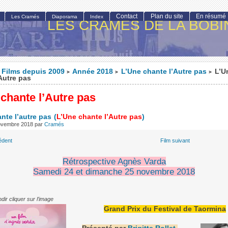
Contact
Plan du site
En résumé
Les Cramés
Diaporama
Index
LES CRAMÉS DE LA BOBI
Films depuis 2009
Année 2018
L’Une chante l’Autre pas
L’U
>
>
>
Autre pas
chante l’Autre pas
nte l’autre pas
(
L’Une chante l’Autre pas
)
ovembre 2018
par
Cramés
édent
Film suivant
Rétrospective Agnès Varda
Samedi 24 et dimanche 25 novembre 2018
dir cliquer sur l’image
Grand Prix du Festival de Taormina