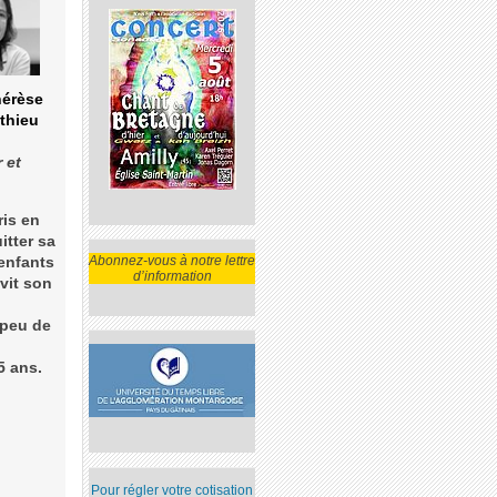
hérèse
athieu
 et
is en
itter sa
Abonnez-vous à notre lettre
enfants
d’information
 vit son
 peu de
5 ans.
Pour régler votre cotisation