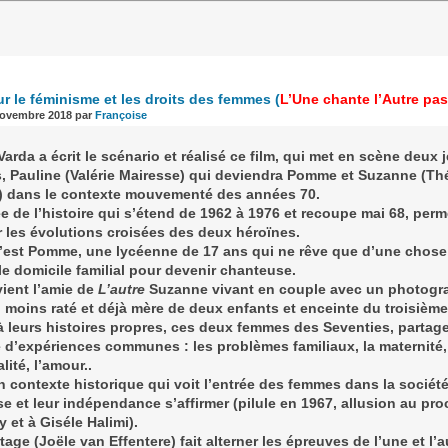
ur le féminisme et les droits des femmes
(
L’Une chante l’Autre pas
novembre 2018
par
Françoise
arda a écrit le scénario et réalisé ce film, qui met en scène deux 
 Pauline (Valérie Mairesse) qui deviendra Pomme et Suzanne (Th
) dans le contexte mouvementé des années 70.
e de l’histoire qui s’étend de 1962 à 1976 et recoupe mai 68, perm
 les évolutions croisées des deux héroïnes.
’est Pomme, une lycéenne de 17 ans qui ne rêve que d’une chose
 le domicile familial pour devenir chanteuse.
vient l’amie de
L’autre
Suzanne vivant en couple avec un photogr
 moins raté et déjà mère de deux enfants et enceinte du troisième
à leurs histoires propres, ces deux femmes des Seventies, partag
d’expériences communes : les problèmes familiaux, la maternité,
lité, l’amour..
 contexte historique qui voit l’entrée des femmes dans la sociét
se et leur indépendance s’affirmer (pilule en 1967, allusion au pr
 et à Giséle Halimi).
age (Joële van Effentere) fait alterner les épreuves de l’une et l’a