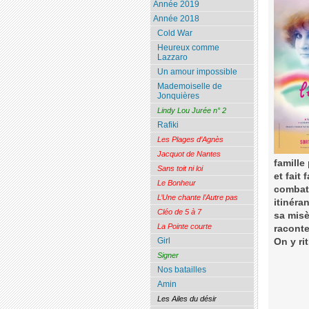
Année 2019
Année 2018
Cold War
Heureux comme
Lazzaro
Un amour impossible
Mademoiselle de
Jonquières
Lindy Lou Jurée n° 2
Rafiki
Les Plages d’Agnès
Jacquot de Nantes
famille
Sans toit ni loi
et fait
Le Bonheur
combat 
L’Une chante l’Autre pas
itinéra
Cléo de 5 à 7
sa misè
La Pointe courte
raconte
Girl
On y ri
Signer
Nos batailles
Amin
Les Ailes du désir