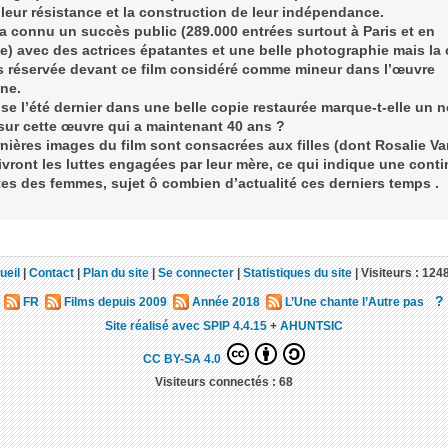
leur résistance et la construction de leur indépendance.
 a connu un succès public (289.000 entrées surtout à Paris et en
e) avec des actrices épatantes et une belle photographie mais la 
s réservée devant ce film considéré comme mineur dans l’œuvre
ne.
ise l’été dernier dans une belle copie restaurée marque-t-elle un
sur cette œuvre qui a maintenant 40 ans ?
nières images du film sont consacrées aux filles (dont Rosalie Va
vront les luttes engagées par leur mère, ce qui indique une conti
tes des femmes, sujet ô combien d’actualité ces derniers temps .
ueil
|
Contact
|
Plan du site
|
Se connecter
|
Statistiques du site
|
Visiteurs :
124
?
FR
Films depuis 2009
Année 2018
L’Une chante l’Autre pas
Site réalisé avec SPIP 4.4.15
+
AHUNTSIC
CC BY-SA 4.0
Visiteurs connectés :
68