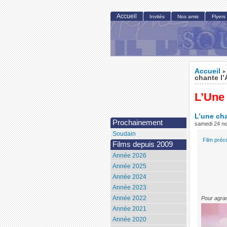
Accueil
Invités
Nos amis
Flyers
Accueil
>
chante l’
L’Une 
L’une cha
Prochainement
samedi 24 n
Soudain
Film préc
Films depuis 2009
Année 2026
Année 2025
Année 2024
Année 2023
Année 2022
Pour agran
Année 2021
Année 2020