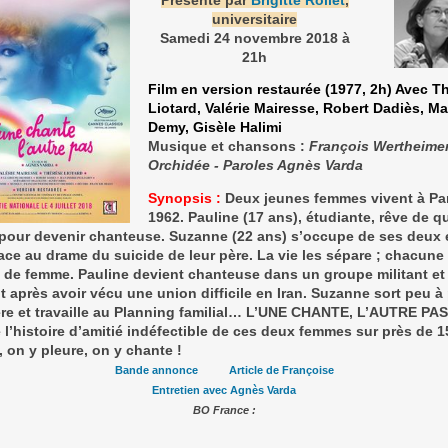
Présenté par
Brigitte Rollet
,
universitaire
Samedi 24 novembre 2018 à
21h
Film en version restaurée (1977, 2h) Avec T
Liotard, Valérie Mairesse, Robert Dadiès, M
Demy, Gisèle Halimi
Musique et chansons :
François Wertheimer
Orchidée - Paroles Agnès Varda
Synopsis :
Deux jeunes femmes vivent à Par
1962. Pauline (17 ans), étudiante, rêve de qu
 pour devenir chanteuse. Suzanne (22 ans) s’occupe de ses deux 
 face au drame du suicide de leur père. La vie les sépare ; chacune
de femme. Pauline devient chanteuse dans un groupe militant et
nt après avoir vécu une union difficile en Iran. Suzanne sort peu à
re et travaille au Planning familial… L’UNE CHANTE, L’AUTRE PAS
 l’histoire d’amitié indéfectible de ces deux femmes sur près de 1
t, on y pleure, on y chante !
Bande annonce
Article de Françoise
Entretien avec Agnès Varda
BO France :