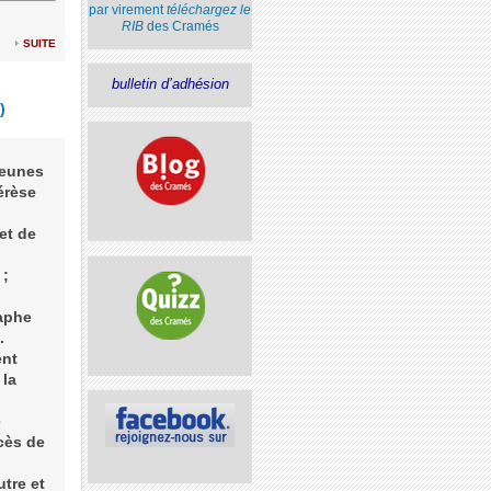
par virement
téléchargez le
RIB
des Cramés
suite
bulletin d’adhésion
)
jeunes
érèse
et de
 ;
aphe
.
ent
 la
é
ocès de
utre et