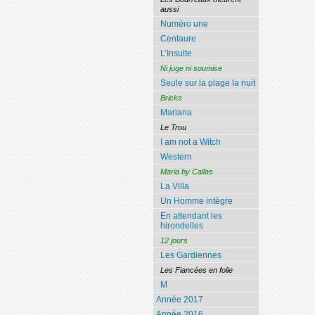
aussi
Numéro une
Centaure
L’Insulte
Ni juge ni soumise
Seule sur la plage la nuit
Bricks
Mariana
Le Trou
I am not a Witch
Western
Maria by Callas
La Villa
Un Homme intègre
En attendant les
hirondelles
12 jours
Les Gardiennes
Les Fiancées en folie
M
Année 2017
Année 2016