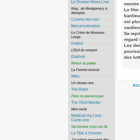
Le Dossier Mona Lina
montre 
King : de Montgomery à
Le film
Memphis
banlieu
Comme des rois
est plu
Mes provinciales
vardien
Le Crime de Monsieur
Sa repr
Lange
regard 
Foxtrot
Les der
L’Œuf du serpent
poursui
Daphné
des lut
Retour au palais
La Femme insecte
Milla
Un oiseau rare
Acc
The Rider
Pano ne passera pas
The Third Murder
Mon oncle
Mektoub my Love :
Canto uno
Nul homme n’est une île
La Tête à l’envers
J’ai même rencontré des