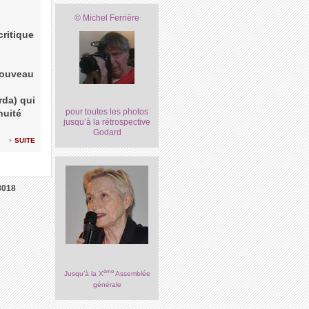
© Michel Ferrière
critique
 nouveau
rda) qui
pour toutes les photos
nuité
jusqu’à la rétrospective
Godard
suite
8018
ème
Jusqu’à la X
Assemblée
générale