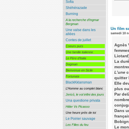
Sofia
Shéhérazade
Burning
A la recherche d’Ingmar
Bergman
Un film s
Une valse dans les
samedi 10 
allées
Contes de juillet
Agnès V
Coeurs purs
femmes,
Une famille italienne
Liotard
Le Père d’Italia
La duré
Dogman
montrer
Bienvenue en Sicile
L’une
c
Fortunata
quitter
BlackKklansman
Elle de
L’Homme au complet blanc
plus ou
Par del
Jericó, le vol infini des jours
nombre 
Una questione privata
conjuga
Hitler Vs Picasso
Dans un
Une heure près de toi
françai
Le Poirier sauvage
Bobigny
Les Filles du feu
Le mont