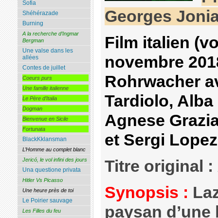
Sofia
Georges Joni
Shéhérazade
Burning
A la recherche d’Ingmar
Film italien (vo
Bergman
Une valse dans les
novembre 2018
allées
Contes de juillet
Rohrwacher a
Coeurs purs
Une famille italienne
Tardiolo, Alb
Le Père d’Italia
Dogman
Agnese Grazi
Bienvenue en Sicile
Fortunata
et Sergi Lopez
BlackKklansman
L’Homme au complet blanc
Jericó, le vol infini des jours
Titre original :
Una questione privata
Hitler Vs Picasso
Synopsis :
Laz
Une heure près de toi
Le Poirier sauvage
paysan d’une 
Les Filles du feu