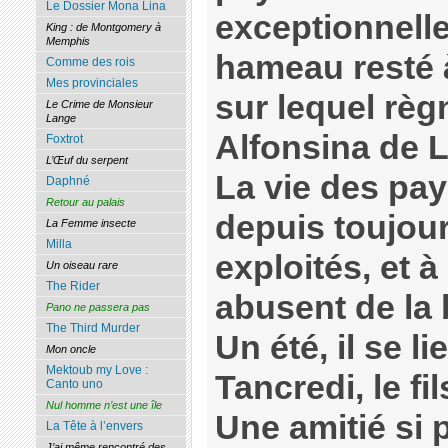
Le Dossier Mona Lina
exceptionnelle 
King : de Montgomery à
Memphis
hameau resté 
Comme des rois
Mes provinciales
sur lequel règ
Le Crime de Monsieur
Lange
Alfonsina de 
Foxtrot
L’Œuf du serpent
La vie des pa
Daphné
Retour au palais
depuis toujour
La Femme insecte
Milla
exploités, et à 
Un oiseau rare
The Rider
abusent de la 
Pano ne passera pas
The Third Murder
Un été, il se l
Mon oncle
Mektoub my Love :
Tancredi, le fi
Canto uno
Nul homme n’est une île
Une amitié si p
La Tête à l’envers
J’ai même rencontré des