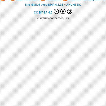
Site réalisé avec SPIP 4.4.15
+
AHUNTSIC
CC BY-SA 4.0
Visiteurs connectés :
77