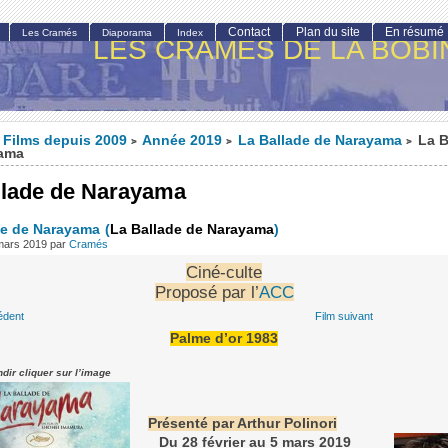
Contact
Plan du site
En résumé
Les Cramés
Diaporama
Index
LES CRAMÉS DE LA BOBI
Films depuis 2009
Année 2019
La Ballade de Narayama
La B
>
>
>
ama
llade de Narayama
de de Narayama
(
La Ballade de Narayama
)
mars 2019
par
Cramés
Ciné-culte
Proposé par l’
ACC
édent
Film suivant
Palme d’or 1983
dir cliquer sur l’image
Présenté par Arthur Polinori
Du 28 février au 5 mars 2019