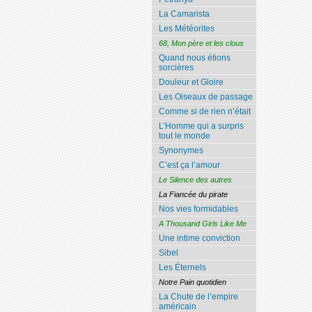
La Camarista
Les Météorites
68, Mon père et les clous
Quand nous étions
sorcières
Douleur et Gloire
Les Oiseaux de passage
Comme si de rien n’était
L’Homme qui a surpris
tout le monde
Synonymes
C’est ça l’amour
Le Silence des autres
La Fiancée du pirate
Nos vies formidables
A Thousand Girls Like Me
Une intime conviction
Sibel
Les Éternels
Notre Pain quotidien
La Chute de l’empire
américain