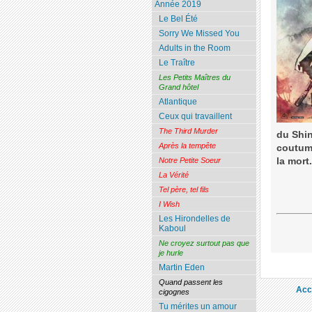
Année 2019
Le Bel Été
Sorry We Missed You
Adults in the Room
Le Traître
Les Petits Maîtres du
Grand hôtel
Atlantique
Ceux qui travaillent
The Third Murder
du Shin
Après la tempête
coutume
la mort
Notre Petite Soeur
La Vérité
Tel père, tel fils
I Wish
Les Hirondelles de
Kaboul
Ne croyez surtout pas que
je hurle
Martin Eden
Quand passent les
Acc
cigognes
Tu mérites un amour