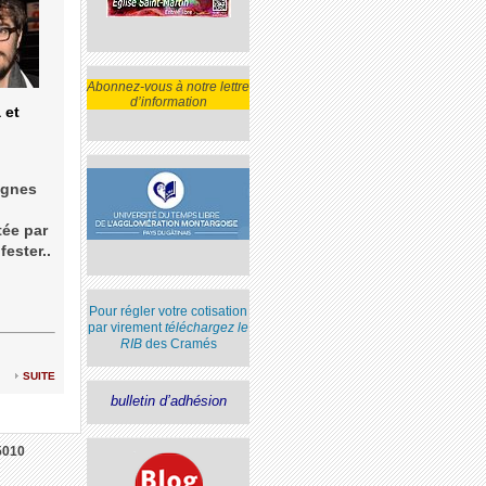
Abonnez-vous à notre lettre
d’information
 et
agnes
tée par
fester..
Pour régler votre cotisation
par virement
téléchargez le
RIB
des Cramés
suite
bulletin d’adhésion
5010