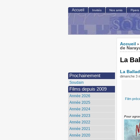
Accueil
Invités
Nos amis
Flyers
Accueil
>
de Naray
La Ba
La Balla
Prochainement
dimanche 3 
Soudain
Films depuis 2009
Année 2026
Film préc
Année 2025
Année 2024
Année 2023
Pour agran
Année 2022
Année 2021
Année 2020