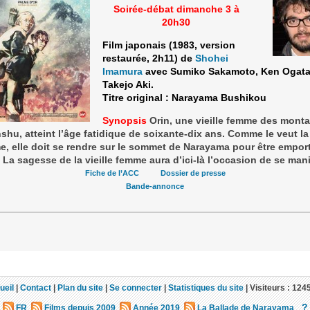
Soirée-débat dimanche 3 à
20h30
Film japonais (1983, version
restaurée, 2h11) de
Shohei
Imamura
avec Sumiko Sakamoto, Ken Ogata
Takejo Aki.
Titre original : Narayama Bushikou
Synopsis
Orin, une vieille femme des mont
shu, atteint l’âge fatidique de soixante-dix ans. Comme le veut la
, elle doit se rendre sur le sommet de Narayama pour être empor
. La sagesse de la vieille femme aura d’ici-là l’occasion de se mani
Fiche de l’ACC
Dossier de presse
Bande-annonce
ueil
|
Contact
|
Plan du site
|
Se connecter
|
Statistiques du site
|
Visiteurs :
124
?
FR
Films depuis 2009
Année 2019
La Ballade de Narayama