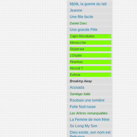
Mjólk, la guerre du lait
Jeanne
Une fille facile
Daniel Darc
Une grande Fille
Capri-Revolution
Menocchio
Disperata
L’Ospite
Piranhas
Ricordi ?
Euforia
Breaking Away
Acusada
Santiago Italia
Roubaix une lumière
Folle Nuit russe
Les Arbres remarquables
La Femme de mon frère
So Long My Son
Dieu existe, son nom est
Petrunya