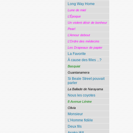
Long Way Home
Lune de miel
L’Époque
Un violent désir de bonheur
Pearl
L’Amour debout
L’Ordre des médecins
Les Drapeaux de papier
La Favorite
À cause des filles ...?
Basquiat
Guantanamera
Si Beale Street pouvait
parler
La Ballade de Narayama
Nous les coyotes
8 Avenue Lénine
Olivia
Monsieur
L’Homme fidèle
Deux fils
Asako I&II