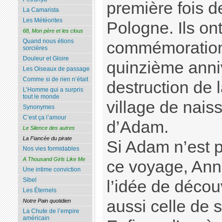
première fois d
La Camarista
Les Météorites
Pologne. Ils ont
68, Mon père et les clous
Quand nous étions
commémoration
sorcières
Douleur et Gloire
quinzième anniv
Les Oiseaux de passage
Comme si de rien n’était
destruction de
L’Homme qui a surpris
tout le monde
village de nai
Synonymes
C’est ça l’amour
d’Adam.
Le Silence des autres
La Fiancée du pirate
Si Adam n’est p
Nos vies formidables
A Thousand Girls Like Me
ce voyage, Anna
Une intime conviction
Sibel
l’idée de découv
Les Éternels
aussi celle de 
Notre Pain quotidien
La Chute de l’empire
américain