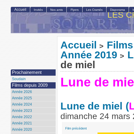
Accueil
Invités
Nos amis
Flyers
Les Cramés
Diaporama
LES C
Accueil
Films
>
Année 2019
L
>
de miel
Prochainement
Lune de mie
Soudain
Films depuis 2009
Année 2026
Année 2025
Lune de miel
(
Année 2024
Année 2023
dimanche 24 mars
Année 2022
Année 2021
Film précédent
Année 2020