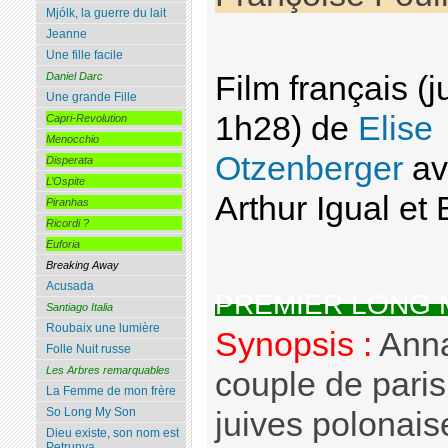
Mjólk, la guerre du lait
Jeanne
Une fille facile
Film français (j
Daniel Darc
Une grande Fille
1h28) de
Elise
Capri-Revolution
Menocchio
Otzenberger
av
Disperata
L’Ospite
Arthur Igual et 
Piranhas
Ricordi ?
Euforia
Breaking Away
Acusada
PREMIER LONG
Santiago Italia
Roubaix une lumière
Synopsis :
Anna
Folle Nuit russe
Les Arbres remarquables
couple de paris
La Femme de mon frère
So Long My Son
juives polonais
Dieu existe, son nom est
Petrunya