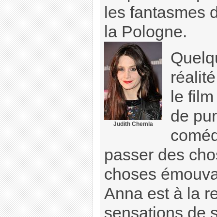
les fantasmes d
la Pologne.
Quelq
réalit
le fil
de pur
Judith Chemla
comédi
passer des cho
choses émouva
Anna est à la r
sensations de s