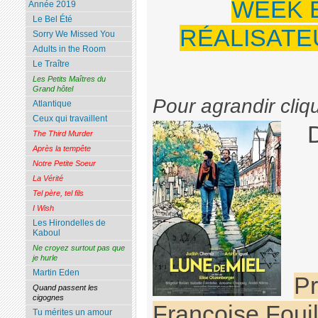
WEEK 
Année 2019
Le Bel Été
RÉALISATEU
Sorry We Missed You
Adults in the Room
Le Traître
Les Petits Maîtres du
Grand hôtel
Pour agrandir cliq
Atlantique
Ceux qui travaillent
The Third Murder
Après la tempête
Notre Petite Soeur
La Vérité
Tel père, tel fils
I Wish
Les Hirondelles de
Kaboul
Ne croyez surtout pas que
je hurle
Martin Eden
Pr
Quand passent les
cigognes
Françoise Fouil
Tu mérites un amour