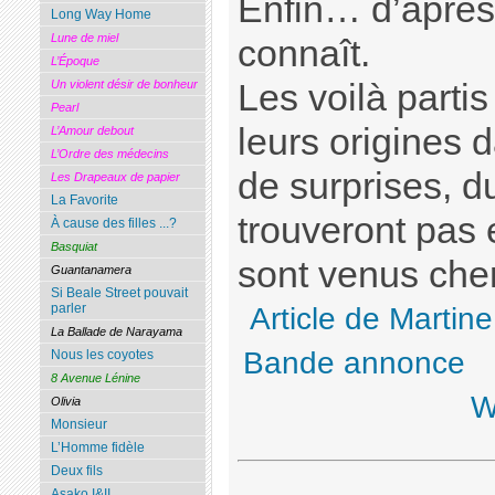
Enfin… d’après 
Long Way Home
Lune de miel
connaît.
L’Époque
Les voilà parti
Un violent désir de bonheur
Pearl
leurs origines 
L’Amour debout
L’Ordre des médecins
de surprises, du
Les Drapeaux de papier
La Favorite
trouveront pas 
À cause des filles ...?
Basquiat
sont venus ch
Guantanamera
Si Beale Street pouvait
parler
Article de Martine
La Ballade de Narayama
Bande annonce
V
Nous les coyotes
8 Avenue Lénine
W
Olivia
Monsieur
L’Homme fidèle
Deux fils
Asako I&II