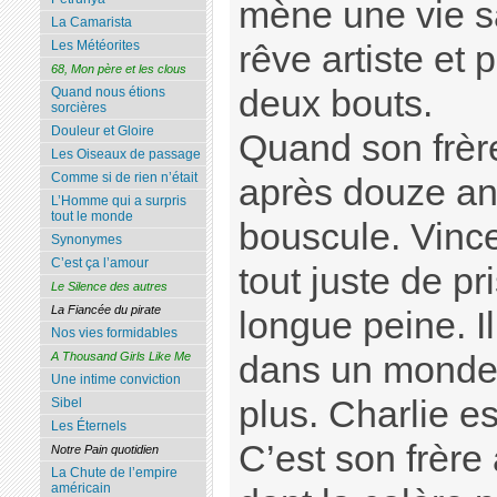
mène une vie sa
La Camarista
Les Météorites
rêve artiste et 
68, Mon père et les clous
deux bouts.
Quand nous étions
sorcières
Douleur et Gloire
Quand son frère
Les Oiseaux de passage
Comme si de rien n’était
après douze an
L’Homme qui a surpris
tout le monde
bouscule. Vince
Synonymes
C’est ça l’amour
tout juste de pr
Le Silence des autres
La Fiancée du pirate
longue peine. I
Nos vies formidables
dans un monde 
A Thousand Girls Like Me
Une intime conviction
plus. Charlie est
Sibel
Les Éternels
C’est son frère 
Notre Pain quotidien
La Chute de l’empire
américain