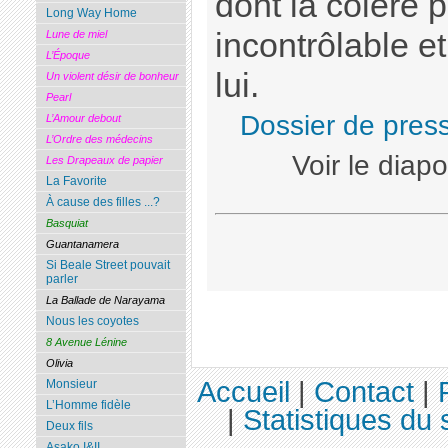
dont la colère 
Long Way Home
incontrôlable et
Lune de miel
L’Époque
lui.
Un violent désir de bonheur
Pearl
Dossier de pres
L’Amour debout
L’Ordre des médecins
Voir le dia
Les Drapeaux de papier
La Favorite
À cause des filles ...?
Basquiat
Guantanamera
Si Beale Street pouvait
parler
La Ballade de Narayama
Nous les coyotes
8 Avenue Lénine
Olivia
Accueil
|
Contact
|
Monsieur
L’Homme fidèle
|
Statistiques du 
Deux fils
Asako I&II