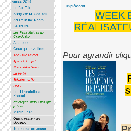
Année 2019
Film précédent
Le Bel Été
WEEK 
Sorry We Missed You
Adults in the Room
RÉALISATEU
Le Traître
Les Petits Maîtres du
Grand hôtel
Atlantique
Ceux qui travaillent
Pour agrandir cliq
The Third Murder
Après la tempête
Notre Petite Soeur
La Vérité
Tel père, tel fils
I Wish
s
Les Hirondelles de
Kaboul
Ne croyez surtout pas que
je hurle
Martin Eden
Quand passent les
cigognes
Pr
Tu mérites un amour