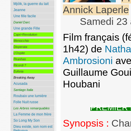
Mjólk, la guerre du lait
Annick Laperle
Jeanne
Une fille facile
Samedi 23 
Daniel Darc
Une grande Fille
Film français (f
Capri-Revolution
Menocchio
1h42) de
Nath
Disperata
L’Ospite
Ambrosioni
ave
Piranhas
Ricordi ?
Guillaume Goui
Euforia
Breaking Away
Houbani
Acusada
Santiago Italia
Roubaix une lumière
Folle Nuit russe
PREMIER
Les Arbres remarquables
La Femme de mon frère
Synopsis :
Charl
So Long My Son
Dieu existe, son nom est
Petrunya