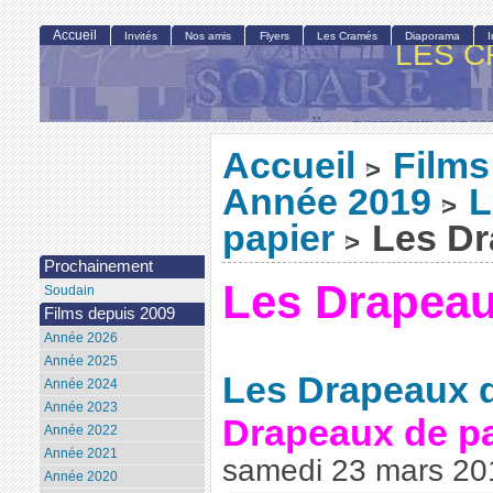
Accueil
Invités
Nos amis
Flyers
Les Cramés
Diaporama
LES C
Accueil
Films
>
Année 2019
L
>
papier
Les Dr
>
Prochainement
Les Drapeau
Soudain
Films depuis 2009
Année 2026
Année 2025
Les Drapeaux d
Année 2024
Année 2023
Drapeaux de pa
Année 2022
Année 2021
samedi 23 mars 20
Année 2020