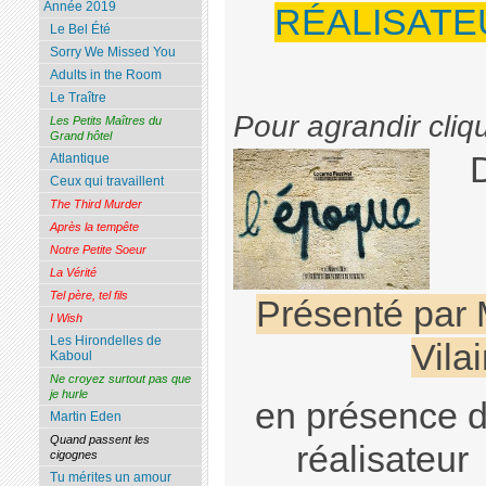
Année 2019
RÉALISATEU
Le Bel Été
Sorry We Missed You
Adults in the Room
Le Traître
Pour agrandir cliq
Les Petits Maîtres du
Grand hôtel
Atlantique
Ceux qui travaillent
The Third Murder
Après la tempête
Notre Petite Soeur
La Vérité
Tel père, tel fils
Présenté par 
I Wish
Les Hirondelles de
Vila
Kaboul
Ne croyez surtout pas que
je hurle
en présence 
Martin Eden
Quand passent les
réalisateur
cigognes
Tu mérites un amour