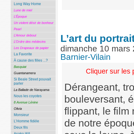
Long Way Home
Lune de miel
L’Époque
Un violent désir de bonheur
Pearl
L’art du portrai
L’Amour debout
L’Ordre des médecins
dimanche 10 mars
Les Drapeaux de papier
La Favorite
Barnier-Vilain
À cause des filles ...?
Basquiat
Cliquer sur les
Guantanamera
Si Beale Street pouvait
parler
Dérangeant, tro
La Ballade de Narayama
bouleversant, é
Nous les coyotes
8 Avenue Lénine
flippant, le fi
Olivia
Monsieur
de notre époqu
L’Homme fidèle
Deux fils
Asako I&II