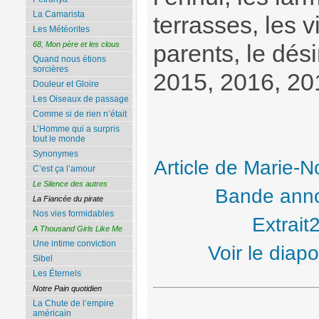
La Camarista
terrasses, les v
Les Météorites
68, Mon père et les clous
parents, le dési
Quand nous étions
sorcières
2015, 2016, 201
Douleur et Gloire
Les Oiseaux de passage
Comme si de rien n’était
L’Homme qui a surpris
tout le monde
Synonymes
Article de Marie-N
C’est ça l’amour
Le Silence des autres
Bande ann
La Fiancée du pirate
Nos vies formidables
Extrait
A Thousand Girls Like Me
Une intime conviction
Voir le dia
Sibel
Les Éternels
Notre Pain quotidien
La Chute de l’empire
américain