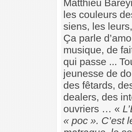
Matthieu Bareyr
les couleurs de
siens, les leurs
Ça parle d’amou
musique, de fai
qui passe ... T
jeunesse de dor
des fêtards, d
dealers, des int
ouvriers … «
L’
« poc ». C’est l