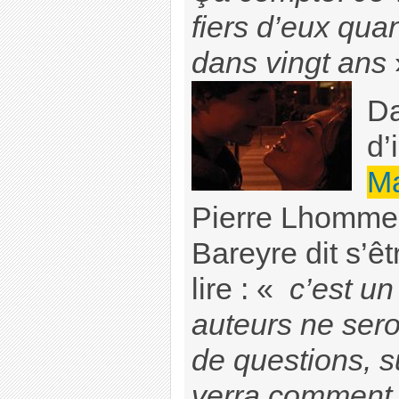
fiers d’eux quan
dans vingt ans
Da
d’
M
Pierre Lhomme 
Bareyre dit s’êt
lire : «
c’est un 
auteurs ne ser
de questions, s
verra comment l