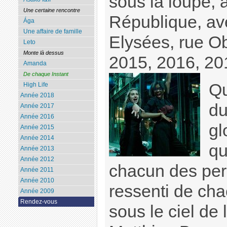
sous la loupe, à
Une certaine rencontre
République, a
Ága
Une affaire de famille
Elysées, rue 
Leto
Monte là dessus
2015, 2016, 20
Amanda
De chaque Instant
Qu
High Life
Année 2018
du
Année 2017
Année 2016
gl
Année 2015
Année 2014
qu
Année 2013
Année 2012
chacun des per
Année 2011
Année 2010
ressenti de ch
Année 2009
Rendez-vous
sous le ciel de 