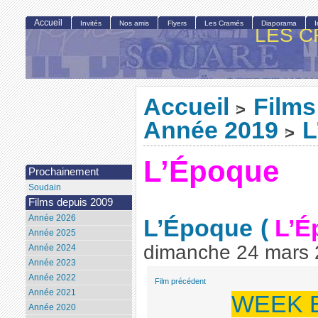
Accueil
Invités
Nos amis
Flyers
Les Cramés
Diaporama
LES C
Accueil
Films
>
Année 2019
L
>
L’Époque
Prochainement
Soudain
Films depuis 2009
Année 2026
L’Époque
(
L’É
Année 2025
dimanche 24 mars
Année 2024
Année 2023
Année 2022
Film précédent
Année 2021
WEEK 
Année 2020