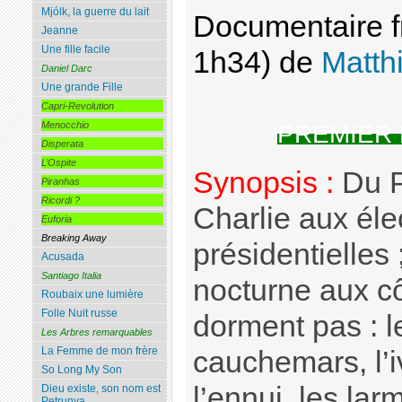
Mjólk, la guerre du lait
Documentaire fr
Jeanne
Une fille facile
1h34) de
Matth
Daniel Darc
Une grande Fille
Capri-Revolution
Menocchio
PREMIER
Disperata
L’Ospite
Synopsis :
Du P
Piranhas
Ricordi ?
Charlie aux éle
Euforia
Breaking Away
présidentielles
Acusada
Santiago Italia
nocturne aux c
Roubaix une lumière
Folle Nuit russe
dorment pas : l
Les Arbres remarquables
La Femme de mon frère
cauchemars, l’i
So Long My Son
l’ennui, les larm
Dieu existe, son nom est
Petrunya