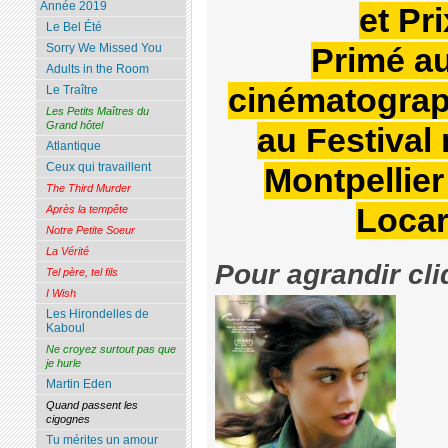
Année 2019
et Pr
Le Bel Été
Sorry We Missed You
Primé a
Adults in the Room
cinématograp
Le Traître
Les Petits Maîtres du
Grand hôtel
au Festival
Atlantique
Ceux qui travaillent
Montpellier
The Third Murder
Locar
Après la tempête
Notre Petite Soeur
La Vérité
Pour agrandir cli
Tel père, tel fils
I Wish
Les Hirondelles de
Kaboul
Ne croyez surtout pas que
je hurle
Martin Eden
Quand passent les
cigognes
Tu mérites un amour