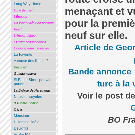
Long Way Home
menaçant et vu
Lune de miel
L’Époque
pour la premiè
Un violent désir de bonheur
Pearl
neuf sur elle.
L’Amour debout
L’Ordre des médecins
Article de Geo
Les Drapeaux de papier
La Favorite
À cause des filles ...?
Basquiat
Bande annonce
Guantanamera
Si Beale Street pouvait
turc à la
parler
La Ballade de Narayama
Voir le post d
Nous les coyotes
8 Avenue Lénine
Olivia
Monsieur
BO Fra
L’Homme fidèle
Deux fils
Asako I&II