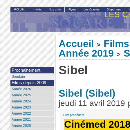
Accueil
Invités
Nos amis
Flyers
Les Cramés
Diaporama
LES C
Accueil
Films
>
Année 2019
S
>
Sibel
Prochainement
Soudain
Films depuis 2009
Année 2026
Sibel
(Sibel)
Année 2025
jeudi 11 avril 2019
Année 2024
Année 2023
Année 2022
Film précédent
Année 2021
Cinémed 2018 :
Année 2020