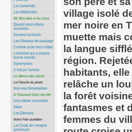
son père et s
La Camarista
village isolé 
Les Météorites
68, Mon père et les clous
mer noire en T
Quand nous étions
sorcières
muette mais 
Douleur et Gloire
Les Oiseaux de passage
la langue siffl
Comme si de rien n’était
L’Homme qui a surpris
région. Rejeté
tout le monde
Synonymes
habitants, ell
C’est ça l’amour
Le Silence des autres
relâche un lou
La Fiancée du pirate
Nos vies formidables
la forêt voisin
A Thousand Girls Like Me
Une intime conviction
fantasmes et d
Sibel
Les Éternels
femmes du vill
Notre Pain quotidien
La Chute de l’empire
route croise un
américain