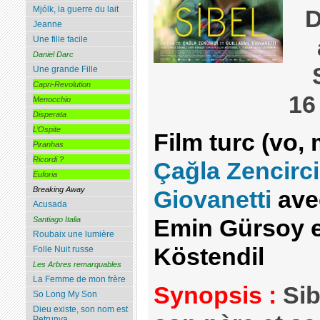
Mjólk, la guerre du lait
D
Jeanne
Une fille facile
Daniel Darc
Une grande Fille
Capri-Revolution
16
Menocchio
Disperata
L’Ospite
Film turc (vo,
Piranhas
Ricordi ?
Çağla Zencirci
Euforia
Breaking Away
Giovanetti
ave
Acusada
Santiago Italia
Emin Gürsoy e
Roubaix une lumière
Köstendil
Folle Nuit russe
Les Arbres remarquables
La Femme de mon frère
Synopsis :
Sib
So Long My Son
Dieu existe, son nom est
Petrunya