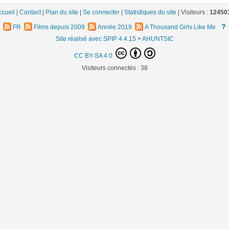
ccueil
|
Contact
|
Plan du site
|
Se connecter
|
Statistiques du site
|
Visiteurs :
12450
?
FR
Films depuis 2009
Année 2019
A Thousand Girls Like Me
Site réalisé avec SPIP 4.4.15
+
AHUNTSIC
CC BY-SA 4.0
Visiteurs connectés :
38