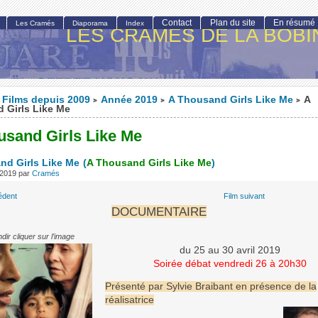
Contact
Plan du site
En résumé
Les Cramés
Diaporama
Index
LES CRAMÉS DE LA BOBI
Films depuis 2009
Année 2019
A Thousand Girls Like Me
A
>
>
>
 Girls Like Me
usand Girls Like Me
nd Girls Like Me
(
A Thousand Girls Like Me
)
l 2019
par
Cramés
édent
Film suivant
DOCUMENTAIRE
dir cliquer sur l’image
du 25 au 30 avril 2019
Soirée débat vendredi 26 à 20h30
Présenté par Sylvie Braibant en présence de la
réalisatrice