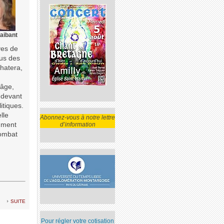
aibant
ves de
sus des
Khatera,
âge,
, devant
itiques.
lle
Abonnez-vous à notre lettre
omment
d’information
combat
suite
Pour régler votre cotisation