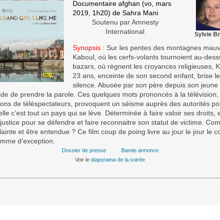
Documentaire afghan (vo, mars
2019, 1h20) de Sahra Mani
Soutenu par Amnesty
International
Sylvie Br
Synopsis :
Sur les pentes des montagnes mau
Kaboul, où les cerfs-volants tournoient au-des
bazars, où règnent les croyances religieuses, 
23 ans, enceinte de son second enfant, brise le
silence. Abusée par son père depuis son jeune 
cide de prendre la parole. Ces quelques mots prononcés à la télévision
ions de téléspectateurs, provoquent un séisme auprès des autorités pol
lle c’est tout un pays qui se lève. Déterminée à faire valoir ses droits, e
a justice pour se défendre et faire reconnaitre son statut de victime. C
lainte et être entendue ? Ce film coup de poing livre au jour le jour le 
emme d’exception.
Dossier de presse
Bande annonce
Voir le
diaporama de la soirée