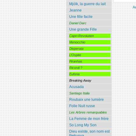
Mjólk, la guerre du lait
A
Jeanne
Une fille facile
Daniel Darc
Une grande Fille
Capri-Revolution
Menocchio
Disperata
L’Ospite
Piranhas
Ricordi ?
Euforia
Breaking Away
Acusada
Santiago Italia
Roubaix une lumière
Folle Nuit russe
Les Arbres remarquables
La Femme de mon frère
So Long My Son
Dieu existe, son nom est
Petrunya