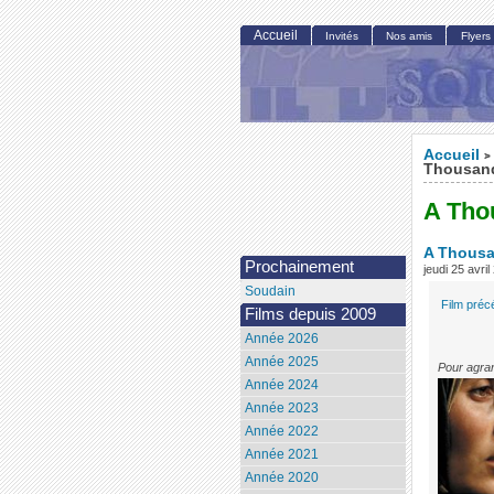
Accueil
Invités
Nos amis
Flyers
Accueil
>
Thousand
A Tho
A Thousa
Prochainement
jeudi 25 avri
Soudain
Film préc
Films depuis 2009
Année 2026
Année 2025
Pour agran
Année 2024
Année 2023
Année 2022
Année 2021
Année 2020