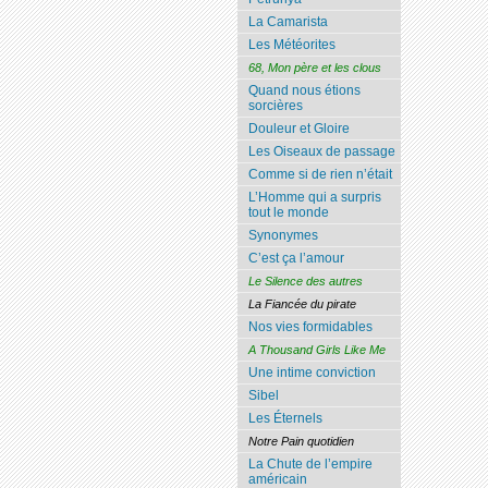
La Camarista
Les Météorites
68, Mon père et les clous
Quand nous étions
sorcières
Douleur et Gloire
Les Oiseaux de passage
Comme si de rien n’était
L’Homme qui a surpris
tout le monde
Synonymes
C’est ça l’amour
Le Silence des autres
La Fiancée du pirate
Nos vies formidables
A Thousand Girls Like Me
Une intime conviction
Sibel
Les Éternels
Notre Pain quotidien
La Chute de l’empire
américain