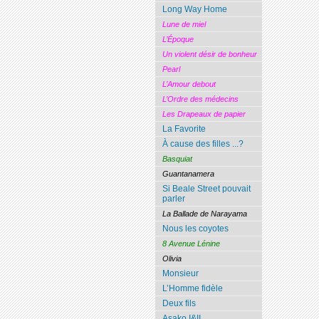
Long Way Home
Lune de miel
L’Époque
Un violent désir de bonheur
Pearl
L’Amour debout
L’Ordre des médecins
Les Drapeaux de papier
La Favorite
À cause des filles ...?
Basquiat
Guantanamera
Si Beale Street pouvait
parler
La Ballade de Narayama
Nous les coyotes
8 Avenue Lénine
Olivia
Monsieur
L’Homme fidèle
Deux fils
Asako I&II