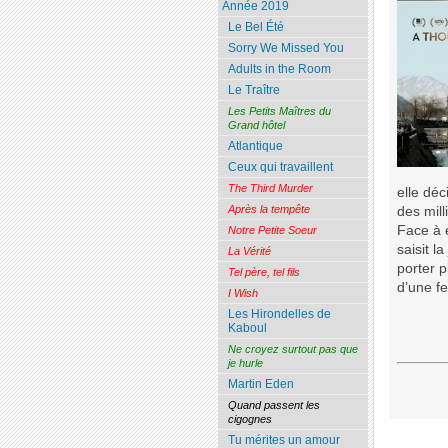
Année 2019
Le Bel Été
Sorry We Missed You
Adults in the Room
Le Traître
Les Petits Maîtres du
Grand hôtel
Atlantique
Ceux qui travaillent
The Third Murder
elle dé
Après la tempête
des mill
Face à e
Notre Petite Soeur
saisit l
La Vérité
porter p
Tel père, tel fils
d’une f
I Wish
Les Hirondelles de
Kaboul
Ne croyez surtout pas que
je hurle
Martin Eden
Quand passent les
cigognes
Tu mérites un amour