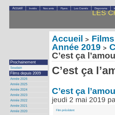
Accueil
Invités
Nos amis
Flyers
Les Cramés
Diaporama
LES C
Accueil
Films
>
Année 2019
C
>
C’est ça l’amou
Prochainement
C’est ça l’a
Soudain
Films depuis 2009
Année 2026
Année 2025
C’est ça l’amo
Année 2024
Année 2023
jeudi 2 mai 2019
p
Année 2022
Année 2021
Film précédent
Année 2020