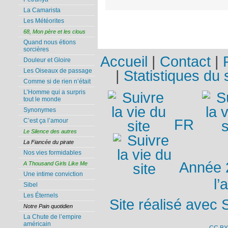
La Camarista
Les Météorites
68, Mon père et les clous
Quand nous étions
sorcières
Accueil
|
Contact
|
Douleur et Gloire
Les Oiseaux de passage
|
Statistiques du 
Comme si de rien n’était
L’Homme qui a surpris
tout le monde
Synonymes
FR
C’est ça l’amour
Le Silence des autres
La Fiancée du pirate
Nos vies formidables
Année 
A Thousand Girls Like Me
Une intime conviction
l’
Sibel
Les Éternels
Site réalisé avec 
Notre Pain quotidien
La Chute de l’empire
américain
CC BY