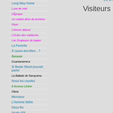
Long Way Home
Visiteurs
Lune de miel
L’Époque
Un violent désir de bonheur
Pearl
L’Amour debout
L’Ordre des médecins
Les Drapeaux de papier
La Favorite
À cause des filles ...?
Basquiat
Guantanamera
Si Beale Street pouvait
parler
La Ballade de Narayama
Nous les coyotes
8 Avenue Lénine
Olivia
Monsieur
L’Homme fidèle
Deux fils
Asako I&II