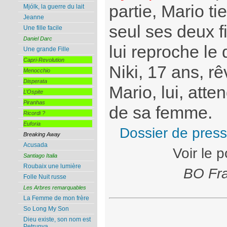
partie, Mario ti
Mjólk, la guerre du lait
Jeanne
seul ses deux fi
Une fille facile
Daniel Darc
lui reproche le
Une grande Fille
Capri-Revolution
Niki, 17 ans, r
Menocchio
Disperata
Mario, lui, atte
L’Ospite
Piranhas
de sa femme.
Ricordi ?
Euforia
Dossier de pres
Breaking Away
Acusada
Voir le 
Santiago Italia
Roubaix une lumière
BO Fra
Folle Nuit russe
Les Arbres remarquables
La Femme de mon frère
So Long My Son
Dieu existe, son nom est
Petrunya