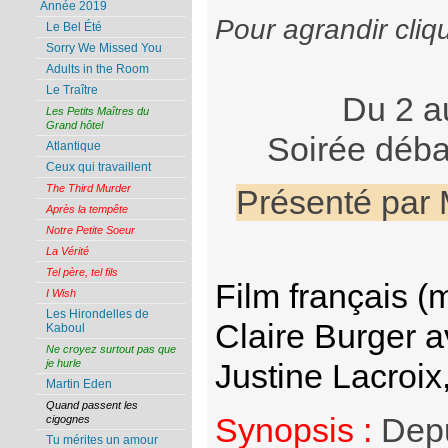
Année 2019
Pour agrandir cliq
Le Bel Été
Sorry We Missed You
Adults in the Room
Le Traître
Du 2 a
Les Petits Maîtres du
Grand hôtel
Soirée déba
Atlantique
Ceux qui travaillent
The Third Murder
Présenté par 
Après la tempête
Notre Petite Soeur
La Vérité
Tel père, tel fils
Film français (
I Wish
Les Hirondelles de
Claire Burger a
Kaboul
Ne croyez surtout pas que
je hurle
Justine Lacroi
Martin Eden
Quand passent les
Synopsis :
Depu
cigognes
Tu mérites un amour