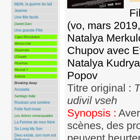
Mjólk, la guerre du lait
Fi
Jeanne
Une fille facile
(vo, mars 2019
Daniel Darc
Une grande Fille
Natalya Merkul
Capri-Revolution
Menocchio
Chupov avec E
Disperata
L’Ospite
Natalya Kudrya
Piranhas
Ricordi ?
Popov
Euforia
Breaking Away
Titre original :
T
Acusada
Santiago Italia
udivil vseh
Roubaix une lumière
Folle Nuit russe
Synopsis :
Aver
Les Arbres remarquables
scènes, des pr
La Femme de mon frère
So Long My Son
peuvent heurter
Dieu existe, son nom est
Petrunya