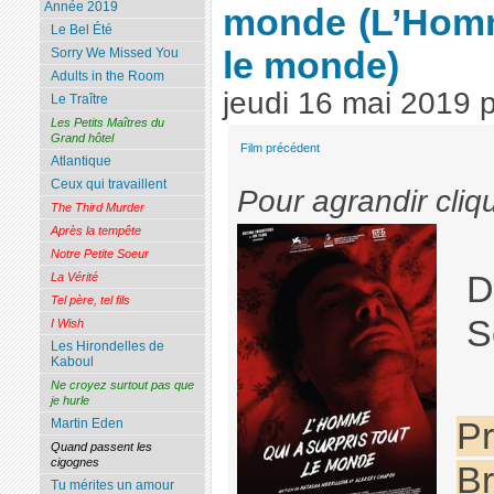
Année 2019
monde
(L’Homm
Le Bel Été
le monde)
Sorry We Missed You
Adults in the Room
jeudi 16 mai 2019
Le Traître
Les Petits Maîtres du
Grand hôtel
Film précédent
Atlantique
Ceux qui travaillent
Pour agrandir cliq
The Third Murder
Après la tempête
Notre Petite Soeur
D
La Vérité
Tel père, tel fils
S
I Wish
Les Hirondelles de
Kaboul
Ne croyez surtout pas que
je hurle
Martin Eden
Pr
Quand passent les
cigognes
Br
Tu mérites un amour