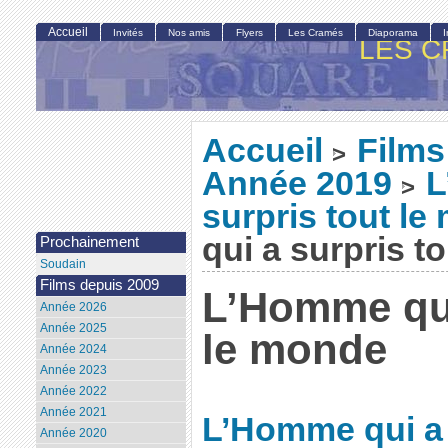
Accueil
Invités
Nos amis
Flyers
Les Cramés
Diaporama
LES C
Accueil
Films
>
Année 2019
L
>
surpris tout l
qui a surpris t
Prochainement
Soudain
Films depuis 2009
L’Homme qui
Année 2026
Année 2025
le monde
Année 2024
Année 2023
Année 2022
Année 2021
L’Homme qui a s
Année 2020