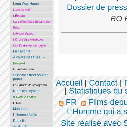
Long Way Home
Dossier de pres
Lune de miel
L’Époque
BO F
Un violent désir de bonheur
Pearl
L’Amour debout
L’Ordre des médecins
Les Drapeaux de papier
La Favorite
À cause des filles ...?
Basquiat
Guantanamera
Si Beale Street pouvait
parler
Accueil
|
Contact
|
La Ballade de Narayama
|
Statistiques du 
Nous les coyotes
8 Avenue Lénine
FR
Films dep
Olivia
L’Homme qui a su
Monsieur
L’Homme fidèle
Site réalisé avec 
Deux fils
Asako I&II