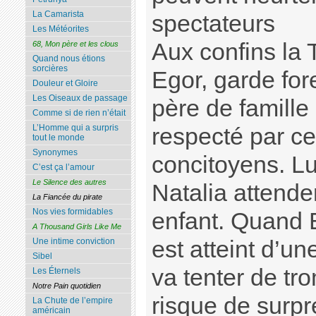
La Camarista
spectateurs
Les Météorites
Aux confins la 
68, Mon père et les clous
Quand nous étions
sorcières
Egor, garde fore
Douleur et Gloire
Les Oiseaux de passage
père de famille
Comme si de rien n’était
L’Homme qui a surpris
respecté par c
tout le monde
Synonymes
concitoyens. L
C’est ça l’amour
Le Silence des autres
Natalia attend
La Fiancée du pirate
Nos vies formidables
enfant. Quand 
A Thousand Girls Like Me
est atteint d’un
Une intime conviction
Sibel
va tenter de tr
Les Éternels
Notre Pain quotidien
risque de surpr
La Chute de l’empire
américain