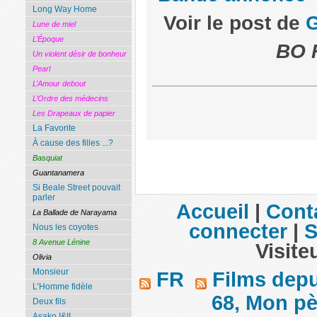
Long Way Home
Voir le post de
Lune de miel
L’Époque
BO F
Un violent désir de bonheur
Pearl
L’Amour debout
L’Ordre des médecins
Les Drapeaux de papier
La Favorite
À cause des filles ...?
Basquiat
Guantanamera
Si Beale Street pouvait
parler
Accueil
|
Cont
La Ballade de Narayama
connecter
|
S
Nous les coyotes
8 Avenue Lénine
Visite
Olivia
Monsieur
FR
Films dep
L’Homme fidèle
68, Mon pèr
Deux fils
Asako I&II