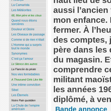
haut lieu de so
La Camarista
aussi l’ancien 
Les Météorites
68, Mon père et les clous
mon enfance.
Quand nous étions
sorcières
fermer. À l’heu
Douleur et Gloire
Les Oiseaux de passage
des comptes,
Comme si de rien n’était
L’Homme qui a surpris
père dans les
tout le monde
Synonymes
du magasin. Et
C’est ça l’amour
Le Silence des autres
comprendre ce
La Fiancée du pirate
Nos vies formidables
militant maoïst
A Thousand Girls Like Me
Une intime conviction
les années 196
Sibel
Les Éternels
diplômé, à ven
Notre Pain quotidien
La Chute de l’empire
Bande annonce
américain