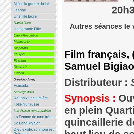
Mjólk, la guerre du lait
20h
Jeanne
Une fille facile
Daniel Darc
Autres séances le 
Une grande Fille
Capri-Revolution
Menocchio
Disperata
Film français,
L’Ospite
Piranhas
Samuel Bigiao
Ricordi ?
Euforia
Distributeur :
Breaking Away
Acusada
Santiago Italia
Synopsis :
Ouv
Roubaix une lumière
Folle Nuit russe
en plein Quartie
Les Arbres remarquables
La Femme de mon frère
quincaillerie 
So Long My Son
Dieu existe, son nom est
Petrunya