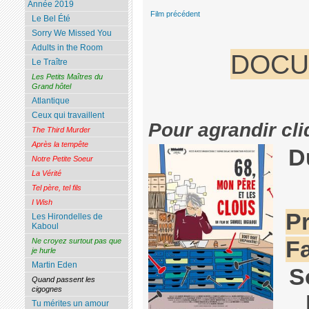
Année 2019
Film précédent
Le Bel Été
Sorry We Missed You
Adults in the Room
DOCU
Le Traître
Les Petits Maîtres du
Grand hôtel
Atlantique
Ceux qui travaillent
Pour agrandir cli
The Third Murder
Après la tempête
D
Notre Petite Soeur
La Vérité
Tel père, tel fils
I Wish
Pr
Les Hirondelles de
Kaboul
Ne croyez surtout pas que
F
je hurle
Martin Eden
S
Quand passent les
cigognes
Tu mérites un amour