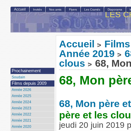
Accueil
Invités
Nos amis
Flyers
Les Cramés
Diaporama
LES C
Accueil
Films
>
Année 2019
6
>
clous
68, Mon 
>
Prochainement
68, Mon père
Soudain
Films depuis 2009
Année 2026
Année 2025
68, Mon père et
Année 2024
Année 2023
père et les clo
Année 2022
Année 2021
jeudi 20 juin 2019
Année 2020