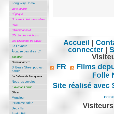
Long Way Home
Lune de miel
L’Époque
Un violent désir de bonheur
Pearl
L’Amour debout
L’Ordre des médecins
Accueil
|
Cont
Les Drapeaux de papier
La Favorite
connecter
|
S
À cause des filles ...?
Visite
Basquiat
Guantanamera
FR
Films dep
Si Beale Street pouvait
parler
Folle 
La Ballade de Narayama
Nous les coyotes
Site réalisé avec 
8 Avenue Lénine
Olivia
CC BY
Monsieur
L’Homme fidèle
Visiteur
Deux fils
Asako I&II