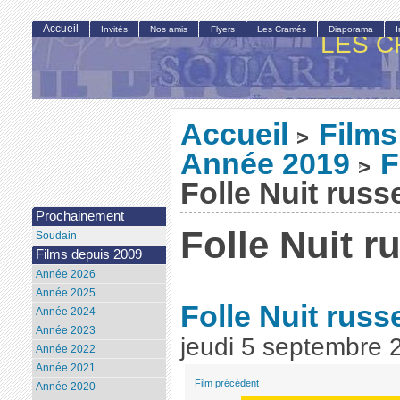
Accueil
Invités
Nos amis
Flyers
Les Cramés
Diaporama
LES C
Accueil
Films
>
Année 2019
F
>
Folle Nuit russ
Prochainement
Folle Nuit r
Soudain
Films depuis 2009
Année 2026
Année 2025
Folle Nuit rus
Année 2024
Année 2023
jeudi 5 septembre 
Année 2022
Année 2021
Film précédent
Année 2020