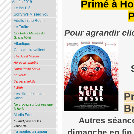
Primé à Ho
Année 2019
Le Bel Été
P
Sorry We Missed You
Adults in the Room
Le Traître
Pour agrandir cli
Les Petits Maîtres du
Grand hôtel
Atlantique
Ceux qui travaillent
The Third Murder
Après la tempête
Notre Petite Soeur
La Vérité
Tel père, tel fils
I Wish
Pr
Les Hirondelles de
Kaboul
Ne croyez surtout pas que
B
je hurle
Martin Eden
Autres séance
Quand passent les
cigognes
dimanche en fin
Tu mérites un amour