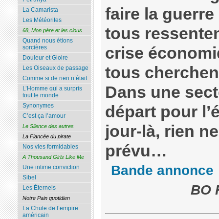
faire la guerr
La Camarista
Les Météorites
tous ressentent
68, Mon père et les clous
Quand nous étions
crise économi
sorcières
Douleur et Gloire
tous cherchent
Les Oiseaux de passage
Comme si de rien n’était
Dans une secte,
L’Homme qui a surpris
tout le monde
Synonymes
départ pour l
C’est ça l’amour
jour-là, rien 
Le Silence des autres
La Fiancée du pirate
prévu…
Nos vies formidables
A Thousand Girls Like Me
Bande annonce
Une intime conviction
Sibel
BO F
Les Éternels
Notre Pain quotidien
La Chute de l’empire
américain