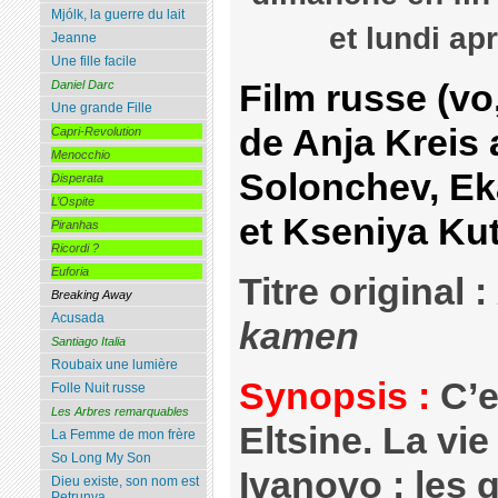
Mjólk, la guerre du lait
et lundi ap
Jeanne
Une fille facile
Film russe (vo,
Daniel Darc
Une grande Fille
de Anja Kreis
Capri-Revolution
Menocchio
Solonchev, Ek
Disperata
L’Ospite
et Kseniya Ku
Piranhas
Ricordi ?
Euforia
Titre original :
Breaking Away
Acusada
kamen
Santiago Italia
Roubaix une lumière
Synopsis :
C’e
Folle Nuit russe
Les Arbres remarquables
Eltsine. La vie
La Femme de mon frère
So Long My Son
Ivanovo : les 
Dieu existe, son nom est
Petrunya