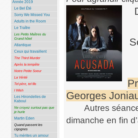
Année 2019
Le Bel Été
Sorry We Missed You
Adults in the Room
Le Traître
Les Petits Maîtres du
S
Grand hôtel
Atlantique
Ceux qui travaillent
The Third Murder
Après la tempête
Notre Petite Soeur
La Vérité
Pr
Tel père, tel fils
I Wish
Georges Jonia
Les Hirondelles de
Kaboul
Autres séance
Ne croyez surtout pas que
je hurle
dimanche en fin d’
Martin Eden
Quand passent les
cigognes
Tu mérites un amour