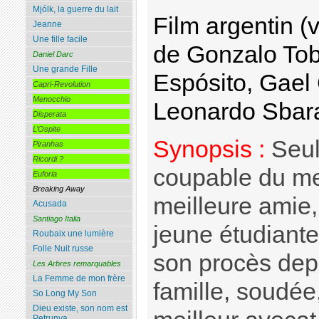
Mjólk, la guerre du lait
Film argentin (v
Jeanne
Une fille facile
de Gonzalo Tob
Daniel Darc
Une grande Fille
Espósito, Gael 
Capri-Revolution
Menocchio
Leonardo Sbara
Disperata
L’Ospite
Synopsis :
Seul
Piranhas
Ricordi ?
coupable du me
Euforia
Breaking Away
meilleure amie,
Acusada
Santiago Italia
jeune étudiante
Roubaix une lumière
Folle Nuit russe
son procès dep
Les Arbres remarquables
La Femme de mon frère
famille, soudée,
So Long My Son
Dieu existe, son nom est
Petrunya