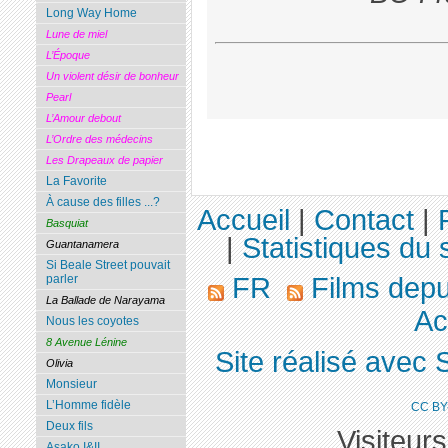
Long Way Home
Lune de miel
L’Époque
Un violent désir de bonheur
Pearl
L’Amour debout
L’Ordre des médecins
Les Drapeaux de papier
La Favorite
À cause des filles ...?
Accueil
|
Contact
|
Basquiat
|
Statistiques du s
Guantanamera
Si Beale Street pouvait
FR
Films dep
parler
La Ballade de Narayama
Ac
Nous les coyotes
8 Avenue Lénine
Site réalisé avec 
Olivia
Monsieur
L’Homme fidèle
CC BY
Deux fils
Visiteur
Asako I&II