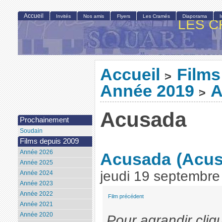
Accueil
Invités
Nos amis
Flyers
Les Cramés
Diaporama
LES C
Accueil
Films
>
Année 2019
A
>
Acusada
Prochainement
Soudain
Films depuis 2009
Année 2026
Acusada
(Acus
Année 2025
jeudi 19 septembre
Année 2024
Année 2023
Année 2022
Film précédent
Année 2021
Année 2020
Pour agrandir cliq