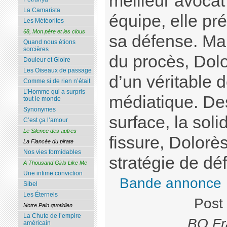
meilleur avocat 
La Camarista
équipe, elle p
Les Météorites
68, Mon père et les clous
sa défense. Ma
Quand nous étions
sorcières
du procès, Dolo
Douleur et Gloire
Les Oiseaux de passage
d’un véritable
Comme si de rien n’était
L’Homme qui a surpris
médiatique. Des
tout le monde
Synonymes
surface, la soli
C’est ça l’amour
Le Silence des autres
fissure, Dolorès 
La Fiancée du pirate
Nos vies formidables
stratégie de dé
A Thousand Girls Like Me
Une intime conviction
Bande annonce
Sibel
Les Éternels
Post
Notre Pain quotidien
La Chute de l’empire
BO Fr
américain