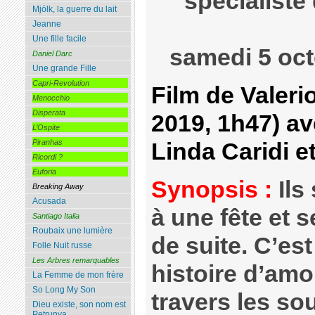
spécialiste
Mjólk, la guerre du lait
Jeanne
Une fille facile
samedi 5 oct
Daniel Darc
Une grande Fille
Capri-Revolution
Film de Valerio 
Menocchio
Disperata
2019, 1h47) av
L’Ospite
Piranhas
Linda Caridi e
Ricordi ?
Euforia
Synopsis :
Ils
Breaking Away
Acusada
à une fête et 
Santiago Italia
Roubaix une lumière
de suite. C’es
Folle Nuit russe
Les Arbres remarquables
histoire d’amo
La Femme de mon frère
So Long My Son
travers les so
Dieu existe, son nom est
Petrunya