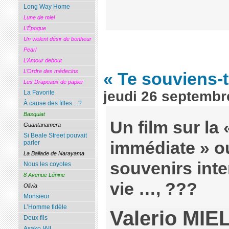
Long Way Home
Lune de miel
L’Époque
Un violent désir de bonheur
Pearl
L’Amour debout
L’Ordre des médecins
« Te souviens-t
Les Drapeaux de papier
jeudi 26 septembr
La Favorite
À cause des filles ...?
Basquiat
Un film sur la 
Guantanamera
Si Beale Street pouvait
immédiate » 
parler
La Ballade de Narayama
souvenirs inte
Nous les coyotes
8 Avenue Lénine
vie …, ???
Olivia
Monsieur
L’Homme fidèle
Valerio MIEL
Deux fils
Asako I&II