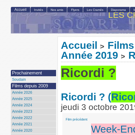
Accueil
Invités
Nos amis
Flyers
Les Cramés
Diaporama
LES C
Accueil
Films
>
Année 2019
R
>
Ricordi ?
Prochainement
Soudain
Films depuis 2009
Année 2026
Ricordi ?
(
Rico
Année 2025
jeudi 3 octobre 201
Année 2024
Année 2023
Année 2022
Film précédent
Année 2021
Week-End
Année 2020