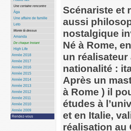
Une certaine rencontre
Scénariste et 
Ága
Une affaire de famille
aussi philosoph
Leto
nostalgique in
Monte là dessus
Amanda
Né à Rome, en 
De chaque Instant
High Life
un réalisateur
Année 2018
Année 2017
nationalité : i
Année 2016
Année 2015
Après un mast
Année 2014
Année 2013
à Rome ) il po
Année 2012
Année 2011
études à l’uni
Année 2010
Année 2009
et en Italie, v
Rendez-vous
réalisation au