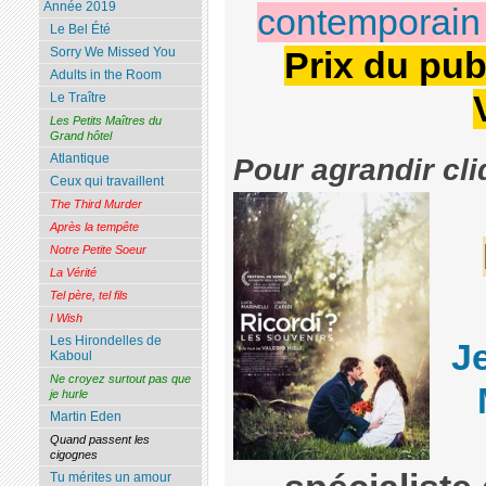
Année 2019
contemporain 
Le Bel Été
Sorry We Missed You
Prix du pub
Adults in the Room
Le Traître
Les Petits Maîtres du
Grand hôtel
Atlantique
Pour agrandir cli
Ceux qui travaillent
The Third Murder
Après la tempête
Notre Petite Soeur
La Vérité
Tel père, tel fils
I Wish
Les Hirondelles de
J
Kaboul
Ne croyez surtout pas que
je hurle
Martin Eden
Quand passent les
cigognes
Tu mérites un amour