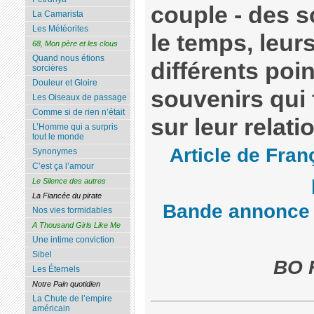
couple - des s
La Camarista
Les Météorites
le temps, leur
68, Mon père et les clous
Quand nous étions
différents poi
sorcières
Douleur et Gloire
souvenirs qui f
Les Oiseaux de passage
Comme si de rien n’était
sur leur relati
L’Homme qui a surpris
tout le monde
Article de Fran
Synonymes
C’est ça l’amour
Le Silence des autres
La Fiancée du pirate
Bande annonce
Nos vies formidables
A Thousand Girls Like Me
Une intime conviction
Sibel
BO F
Les Éternels
Notre Pain quotidien
La Chute de l’empire
américain